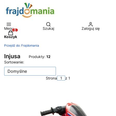
Otwórz wyszukiwarkę
Menu
Szukaj
Zaloguj się
Produkty w koszyku: 0. Zobacz szczegóły
Koszyk
Przejdź do:
Frajdomania
Injusa
Produkty:
12
Lista produktów
Sortowanie:
Domyślne
Strona
z 1