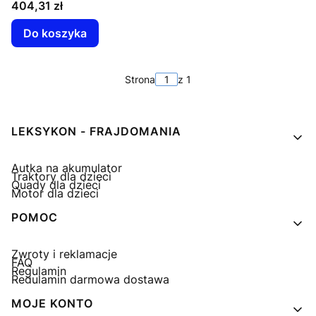
Cena
404,31 zł
Do koszyka
Strona
z 1
Linki w stopce
LEKSYKON - FRAJDOMANIA
Autka na akumulator
Traktory dla dzieci
Quady dla dzieci
Motor dla dzieci
POMOC
Zwroty i reklamacje
FAQ
Regulamin
Regulamin darmowa dostawa
MOJE KONTO