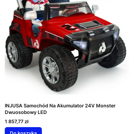
INJUSA Samochód Na Akumulator 24V Monster
Dwuosobowy LED
Cena
1 857,77 zł
Do koszyka