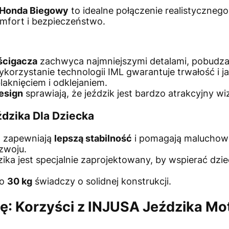
 Honda Biegowy
to idealne połączenie realistyczneg
fort i bezpieczeństwo.
ścigacza
zachwyca najmniejszymi detalami, pobudz
korzystanie technologii IML gwarantuje trwałość i ja
blaknięciem i odklejaniem.
design
sprawiają, że jeździk jest bardzo atrakcyjny wiz
ździka Dla Dziecka
 zapewniają
lepszą stabilność
i pomagają maluchow
ozwoju.
ika jest specjalnie zaprojektowany, by wspierać dzi
do
30 kg
świadczy o solidnej konstrukcji.
: Korzyści z INJUSA Jeździka Mo