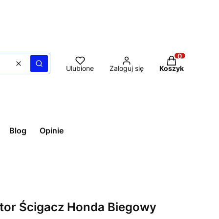
Produkty w ko
Wyczyść
Szukaj
Ulubione
Zaloguj się
Koszyk
Blog
Opinie
otor Ścigacz Honda Biegowy