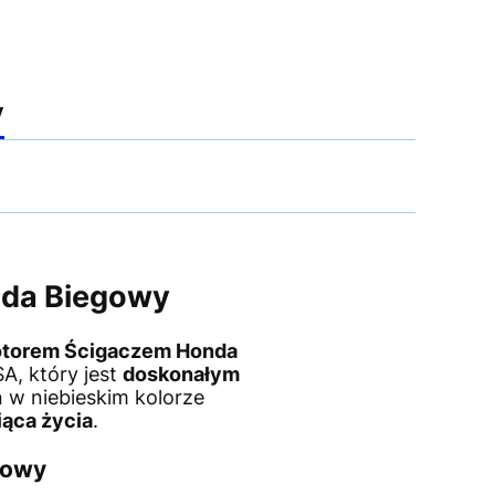
y
nda Biegowy
otorem Ścigaczem Honda
A, który jest
doskonałym
 w niebieskim kolorze
iąca życia
.
gowy