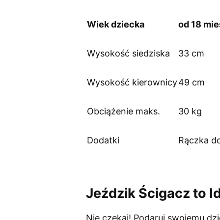
Wiek dziecka
od 18 mie
Wysokość siedziska
33 cm
Wysokość kierownicy
49 cm
Obciążenie maks.
30 kg
Dodatki
Rączka do
Jeździk Ścigacz to I
Nie czekaj! Podaruj swojemu dz