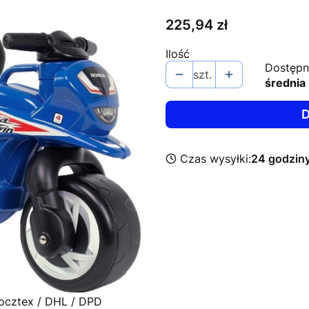
Cena
225,94 zł
Ilość
Dostępn
szt.
średnia 
D
Czas wysyłki:
24 godzin
Pocztex / DHL / DPD