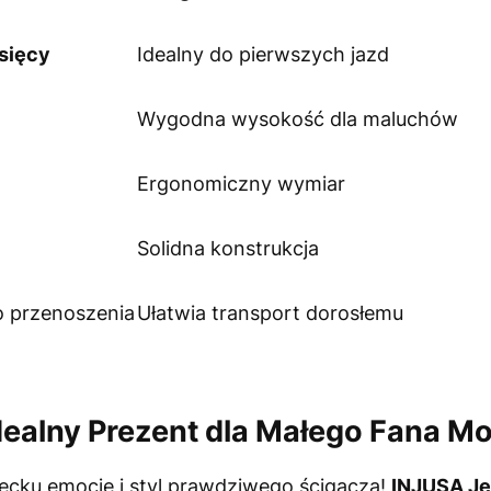
sięcy
Idealny do pierwszych jazd
Wygodna wysokość dla maluchów
Ergonomiczny wymiar
Solidna konstrukcja
 przenoszenia
Ułatwia transport dorosłemu
dealny Prezent dla Małego Fana Mo
iecku emocje i styl prawdziwego ścigacza!
INJUSA Je