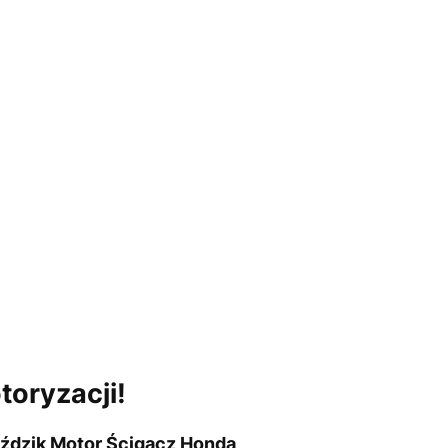
toryzacji!
ździk Motor Ścigacz Honda