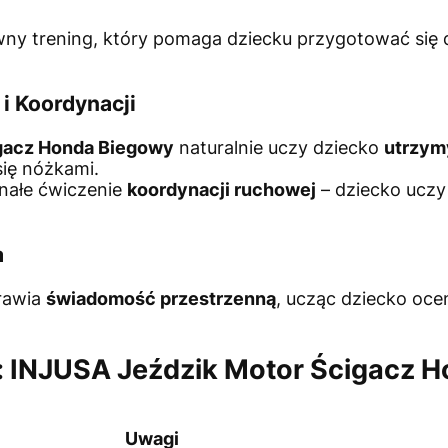
wny trening, który pomaga dziecku przygotować się
i Koordynacji
gacz Honda Biegowy
naturalnie uczy dziecko
utrzym
ię nóżkami.
onałe ćwiczenie
koordynacji ruchowej
– dziecko uczy 
a
rawia
świadomość przestrzenną
, ucząc dziecko oce
: INJUSA Jeździk Motor Ścigacz 
Uwagi