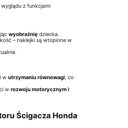
o wyglądu z funkcjami
ając
wyobraźnię
dziecka.
kość – naklejki są wtopione w
ualnie.
i w
utrzymaniu równowagi
, co
eci w
rozwoju motorycznym i
toru Ścigacza Honda