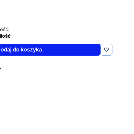
ość:
ilość
odaj do koszyka
y