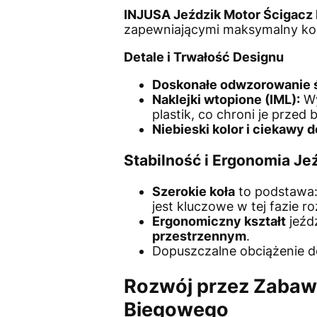
INJUSA Jeździk Motor Ścigacz
zapewniającymi maksymalny kom
Detale i Trwałość Designu
Doskonałe odwzorowanie 
Naklejki wtopione (IML):
Wy
plastik, co chroni je przed 
Niebieski kolor i ciekawy 
Stabilność i Ergonomia Je
Szerokie koła
to podstawa:
jest kluczowe w tej fazie r
Ergonomiczny kształt
jeźdz
przestrzennym
.
Dopuszczalne obciążenie 
Rozwój przez Zabawę
Biegowego