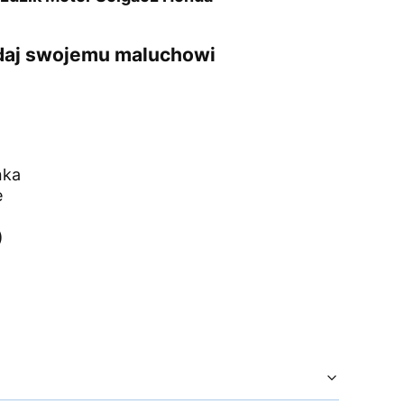
daj swojemu maluchowi
nka
e
)