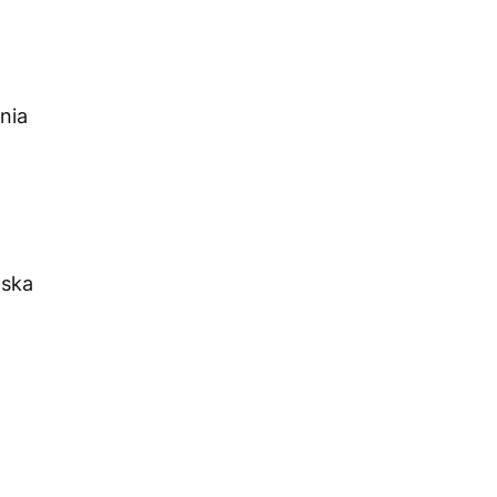
nia
lska