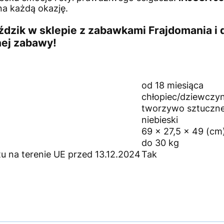
na każdą okazję.
ździk w sklepie z zabawkami Frajdomania
i 
nej zabawy!
od 18 miesiąca
chłopiec/dziewczy
tworzywo sztuczn
niebieski
69 x 27,5 x 49 (cm
do 30 kg
 na terenie UE przed 13.12.2024
Tak