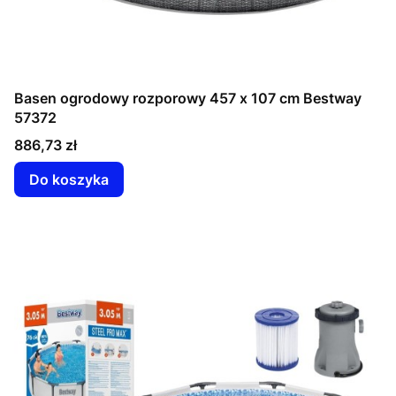
Basen ogrodowy rozporowy 457 x 107 cm Bestway
57372
Cena
886,73 zł
Do koszyka