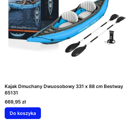
Kajak Dmuchany Dwuosobowy 331 x 88 cm Bestway
65131
Cena
669,95 zł
Do koszyka