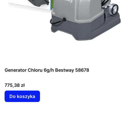
Generator Chloru 6g/h Bestway 58678
Cena
775,38 zł
Do koszyka