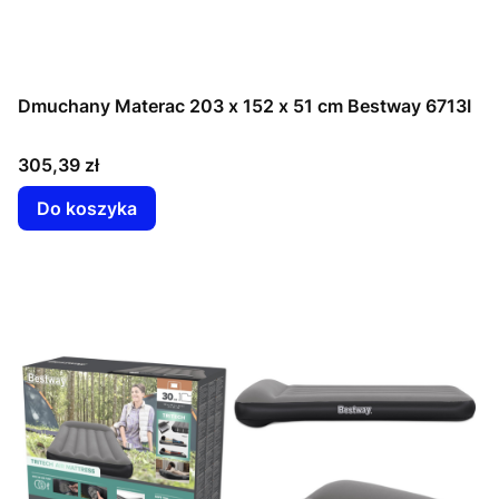
Dmuchany Materac 203 x 152 x 51 cm Bestway 6713I
Cena
305,39 zł
Do koszyka