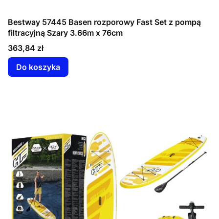
Bestway 57445 Basen rozporowy Fast Set z pompą
filtracyjną Szary 3.66m x 76cm
Cena
363,84 zł
Do koszyka