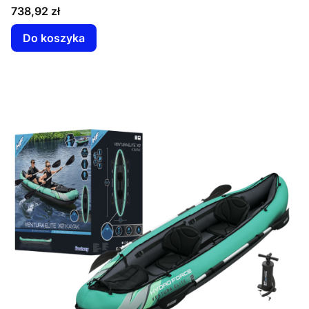
Cena
738,92 zł
Do koszyka