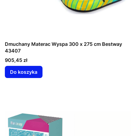
Dmuchany Materac Wyspa 300 x 275 cm Bestway
43407
Cena
905,45 zł
Do koszyka