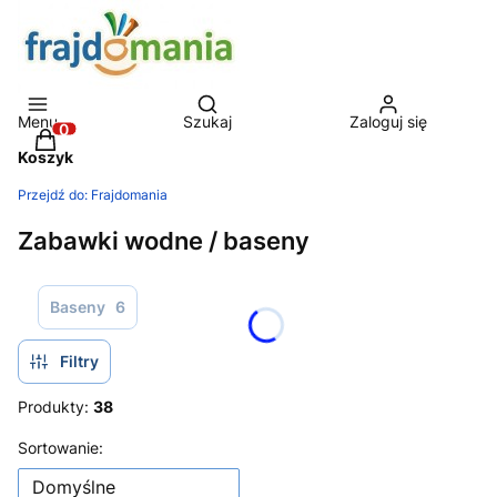
Otwórz wyszukiwarkę
Menu
Szukaj
Zaloguj się
Produkty w koszyku: 0. Zobacz szczegóły
Koszyk
Przejdź do:
Frajdomania
Zabawki wodne / baseny
Baseny
6
Filtry
Produkty:
38
Lista produktów
Sortowanie:
Domyślne