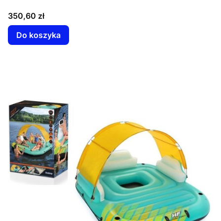
Cena
350,60 zł
Do koszyka