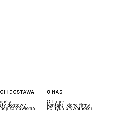
CI I DOSTAWA
O NAS
ności
O firmie
zty dostawy
Kontakt i dane firmy
zacji zamówienia
Polityka prywatności