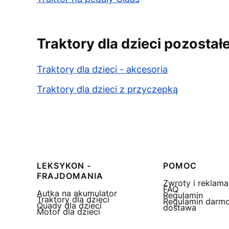
Traktory dla dzieci pozostałe
Traktory dla dzieci - akcesoria
Traktory dla dzieci z przyczepką
Linki w stopce
LEKSYKON -
POMOC
FRAJDOMANIA
Zwroty i reklama
FAQ
Autka na akumulator
Regulamin
Traktory dla dzieci
Regulamin darm
Quady dla dzieci
dostawa
Motor dla dzieci