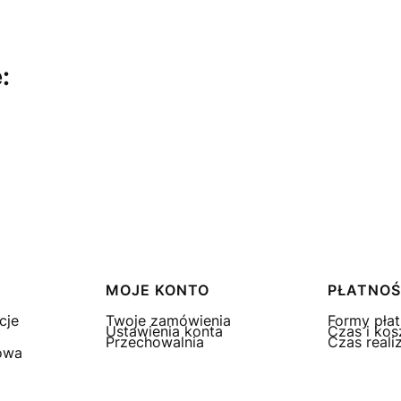
:
MOJE KONTO
PŁATNOŚ
cje
Twoje zamówienia
Formy płat
Ustawienia konta
Czas i kos
Przechowalnia
Czas reali
owa