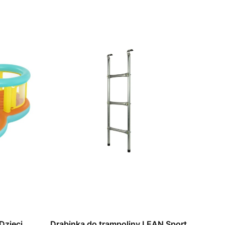
Dzieci
Drabinka do trampoliny LEAN Sport