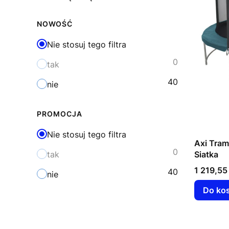
NOWOŚĆ
Nie stosuj tego filtra
0
tak
40
nie
PROMOCJA
Nie stosuj tego filtra
Axi Tram
0
Siatka
tak
Cena
1 219,55 
40
nie
Do ko