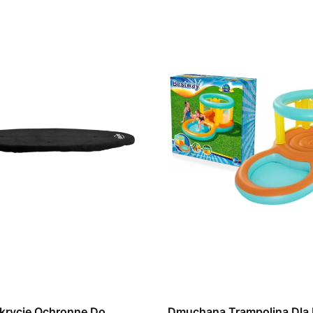
krycie Ochronne Do
Dmuchana Trampolina Dla 