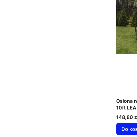
Osłona n
10ft LE
Cena
148,80 z
Do ko