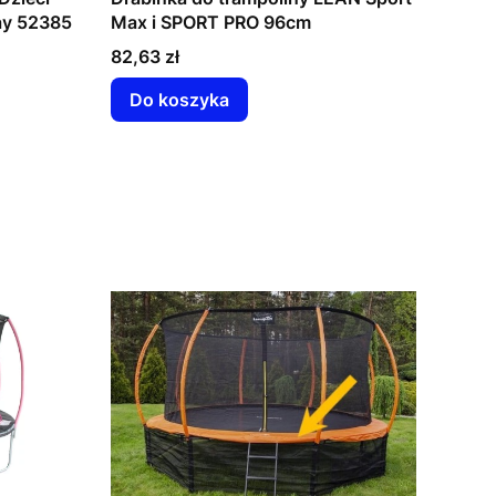
ay 52385
Max i SPORT PRO 96cm
Cena
82,63 zł
Do koszyka