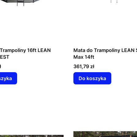
Trampoliny 16ft LEAN
Mata do Trampoliny LEAN 
BEST
Max 14ft
Cena
ł
361,79 zł
szyka
Do koszyka