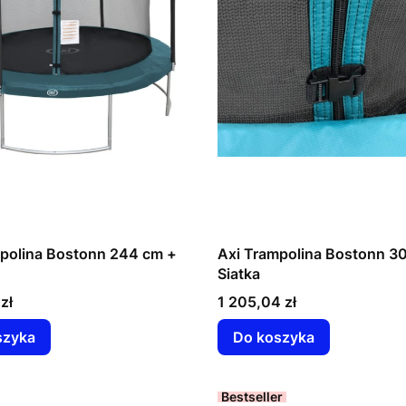
polina Bostonn 244 cm +
Axi Trampolina Bostonn 3
Siatka
Cena
zł
1 205,04 zł
szyka
Do koszyka
Bestseller