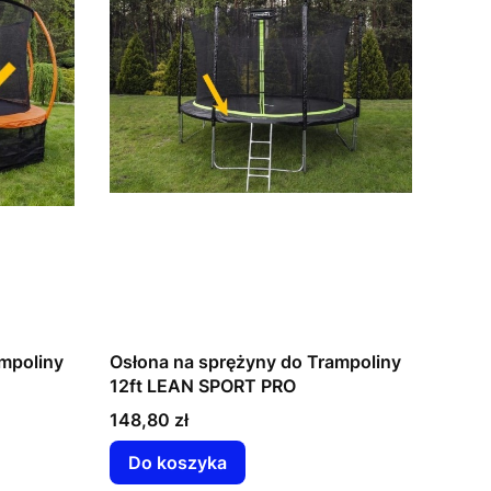
mpoliny
Osłona na sprężyny do Trampoliny
12ft LEAN SPORT PRO
Cena
148,80 zł
Do koszyka