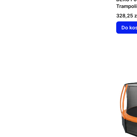
Trampol
Cena
328,25 z
Do ko