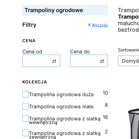
Trampol
Trampoliny ogrodowe
Tr
ampol
malucho
Filtry
Wyczyść
beztros
CENA
Lista 
Sortowani
Cena od
Cena do
Domyś
zł
zł
KOLEKCJA
10
Kolekcja
Trampolina ogrodowa duża
8
Trampolina ogrodowa mała
16
Trampolina ogrodowa z siatką
wewnętrzną
2
Trampolina ogrodowa z siatką
zewnętrzną