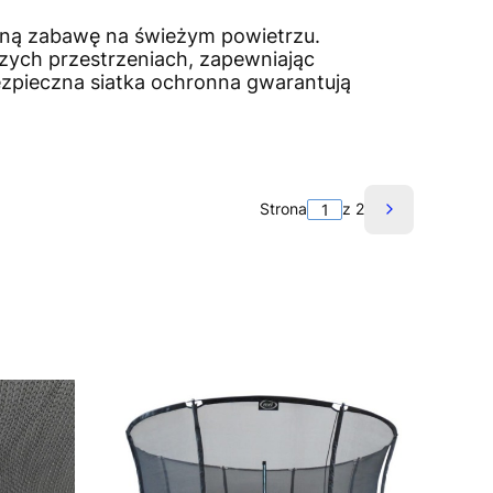
wną zabawę na świeżym powietrzu.
zych przestrzeniach, zapewniając
bezpieczna siatka ochronna gwarantują
Strona
z 2
Następne pr