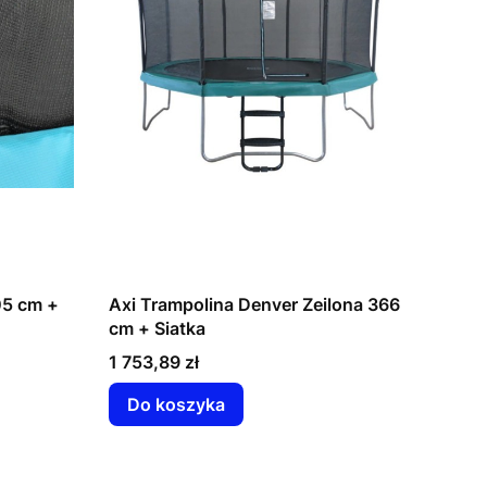
05 cm +
Axi Trampolina Denver Zeilona 366
cm + Siatka
Cena
1 753,89 zł
Do koszyka