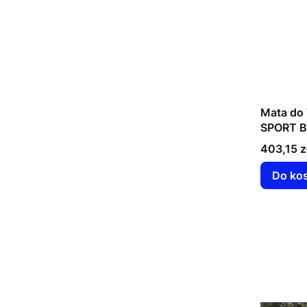
Mata do 
SPORT 
Cena
403,15 z
Do ko