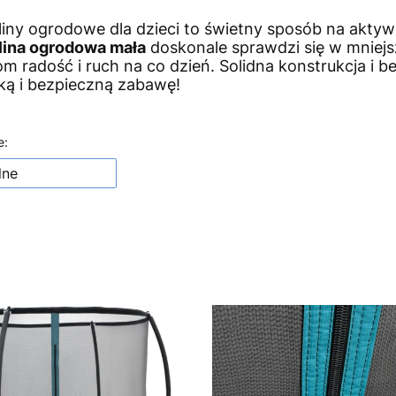
iny ogrodowe dla dzieci to świetny sposób na akty
ina ogrodowa mała
doskonale sprawdzi się w mniejs
m radość i ruch na co dzień. Solidna konstrukcja i 
ką i bezpieczną zabawę!
produktów
e:
lne