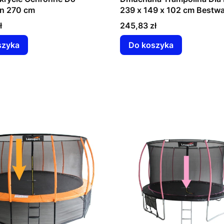
in 270 cm
239 x 149 x 102 cm Bestw
Cena
ł
245,83 zł
szyka
Do koszyka