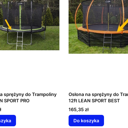
a sprężyny do Trampoliny
Osłona na sprężyny do Tra
AN SPORT PRO
12ft LEAN SPORT BEST
Cena
ł
165,35 zł
szyka
Do koszyka