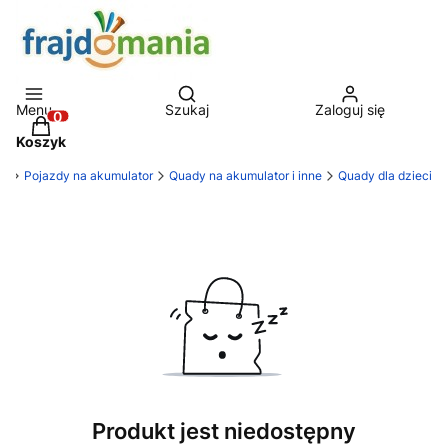
Otwórz wyszukiwarkę
Menu
Szukaj
Zaloguj się
Produkty w koszyku: 0. Zobacz szczegóły
Koszyk
ia
Pojazdy na akumulator
Quady na akumulator i inne
Quady dla dzieci
Produkt jest niedostępny