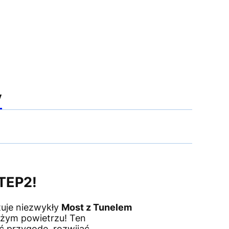
y
TEP2!
uje niezwykły
Most z Tunelem
ieżym powietrzu! Ten
ć przygodę, rozwijać