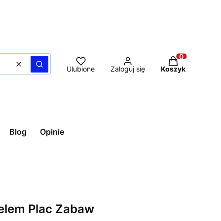
Produkty w ko
Wyczyść
Szukaj
Ulubione
Zaloguj się
Koszyk
Blog
Opinie
elem Plac Zabaw