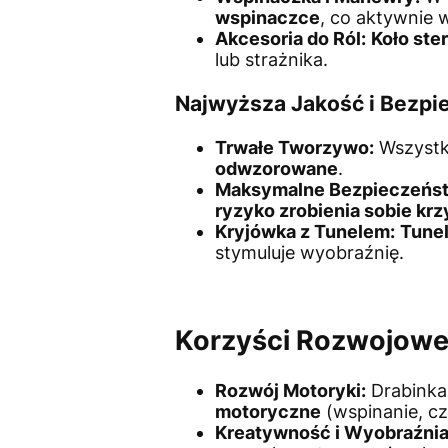
wspinaczce
, co aktywnie 
Akcesoria do Ról:
Koło ste
lub strażnika.
Najwyższa Jakość i Bezp
Trwałe Tworzywo:
Wszystk
odwzorowane
.
Maksymalne Bezpieczeńs
ryzyko zrobienia sobie kr
Kryjówka z Tunelem:
Tunel
stymuluje wyobraźnię.
Korzyści Rozwojowe:
Rozwój Motoryki:
Drabinka,
motoryczne
(wspinanie, c
Kreatywność i Wyobraźnia