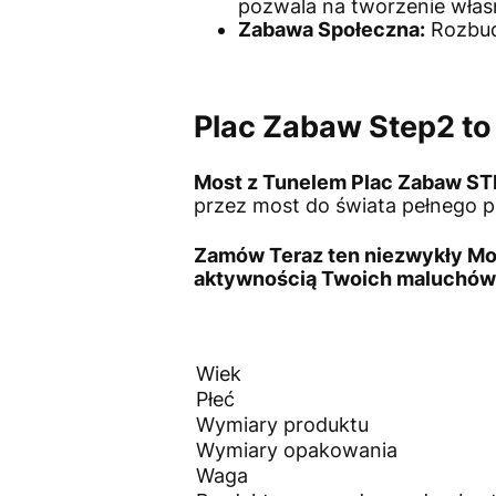
pozwala na tworzenie wła
Zabawa Społeczna:
Rozbud
Plac Zabaw Step2 t
Most z Tunelem Plac Zabaw S
przez most do świata pełnego p
Zamów Teraz
ten
niezwykły Mo
aktywnością
Twoich maluchów
Wiek
Płeć
Wymiary produktu
Wymiary opakowania
Waga