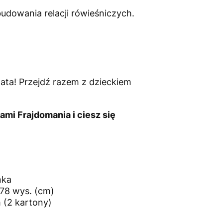
budowania relacji rówieśniczych.
lata! Przejdź razem z dzieckiem
kami Frajdomania
i ciesz się
nka
 178 wys. (cm)
 (2 kartony)