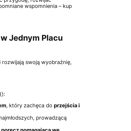
zapomniane wspomnienia – kup
 w Jednym Placu
ci rozwijają swoją wyobraźnię,
():
em
, który zachęca do
przejścia i
a najmłodszych, prowadzącą
i
poręcz pomagająca we