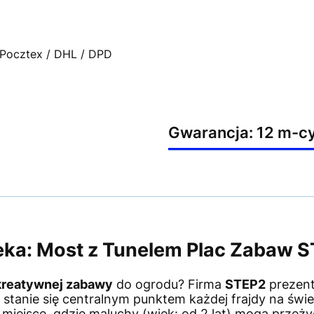
- Pocztex / DHL / DPD
Gwarancja: 12 m-c
eka: Most z Tunelem Plac Zabaw S
 kreatywnej zabawy
do ogrodu? Firma
STEP2
prezent
a stanie się centralnym punktem każdej frajdy na św
miejsce, gdzie maluchy (wiek: od 2 lat) mogą przeży