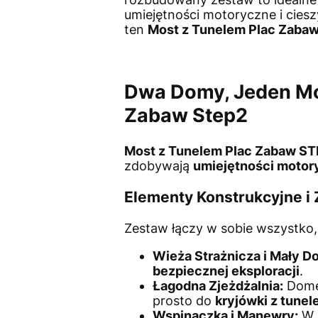
umiejętności motoryczne i cies
ten
Most z Tunelem Plac Zaba
Dwa Domy, Jeden Mo
Zabaw Step2
Most z Tunelem Plac Zabaw S
zdobywają
umiejętności motor
Elementy Konstrukcyjne 
Zestaw łączy w sobie wszystko, 
Wieża Strażnicza i Mały D
bezpiecznej eksploracji
.
Łagodna Zjeżdżalnia:
Dome
prosto do
kryjówki z tunel
Wspinaczka i Manewry:
W 