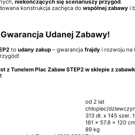
snych,
niekończących się scenariuszy przygód
.
owana konstrukcja zachęca do
wspólnej zabawy
i 
o Gwarancja Udanej Zabawy!
TEP2
to
udany zakup
– gwarancja
frajdy
i rozwoju na 
rzygód!
st z Tunelem Plac Zabaw STEP2
w
sklepie z zabaw
!
od 2 lat
chłopiec/dziewczy
313 dł. x 145 szer.
181 x 57.8 x 120 cm
89 kg