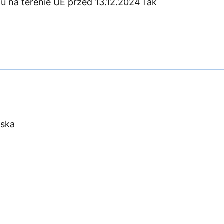
 na terenie UE przed 13.12.2024
Tak
lska