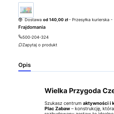
Dostawa
od 140,00 zł
- Przesyłka kurierska 
Frajdomania
500-204-324
Zapytaj o produkt
Opis
Wielka Przygoda Cz
Szukasz centrum
aktywności i
Plac Zabaw
– konstrukcję, któr
rozbudowany zestaw to idealne 