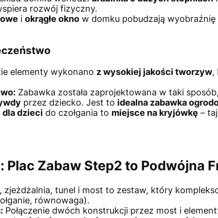
wspiera rozwój fizyczny.
rowe
i
okrągłe okno
w domku pobudzają wyobraźnię 
ieczeństwo
ie elementy wykonano
z wysokiej jakości tworzyw
,
two:
Zabawka została zaprojektowana w taki sposób
zywdy
przez dziecko. Jest to
idealna zabawka ogrod
 dla dzieci
do czołgania to
miejsce na kryjówkę
– ta
 Plac Zabaw Step2 to Podwójna F
 zjeżdżalnia, tunel i most to zestaw, który komplek
zołganie, równowaga).
:
Połączenie dwóch konstrukcji przez most i elementy