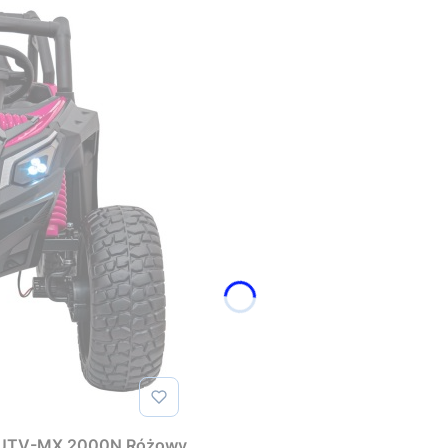
y UTV-MX 2000N Różowy