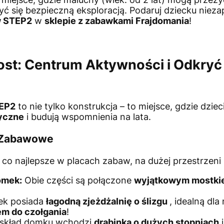
zyć się bezpieczną eksploracją. Podaruj dziecku nie
w STEP2
w
sklepie z zabawkami Frajdomania
!
st: Centrum Aktywności i Odkryć
TEP2
to nie tylko konstrukcja – to miejsce, gdzie dzie
yczne
i budują wspomnienia na lata.
i Zabawowe
co najlepsze w placach zabaw, na dużej przestrzeni 
omek:
Obie części są połączone
wyjątkowym mostki
k posiada
łagodną zjeżdżalnię o ślizgu
, idealną dl
em do czołgania
!
skład domku wchodzi
drabinka o dużych stopniach