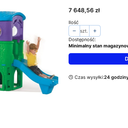
Cena
7 648,56 zł
Ilość
szt.
Dostępność:
Minimalny stan magazyno
D
Czas wysyłki:
24 godzin