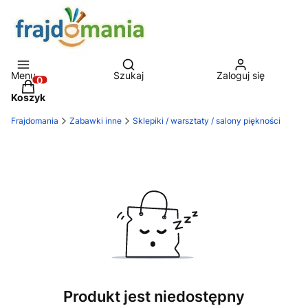
Otwórz wyszukiwarkę
Menu
Szukaj
Zaloguj się
Produkty w koszyku: 0. Zobacz szczegóły
Koszyk
Frajdomania
Zabawki inne
Sklepiki / warsztaty / salony piękności
Produkt jest niedostępny