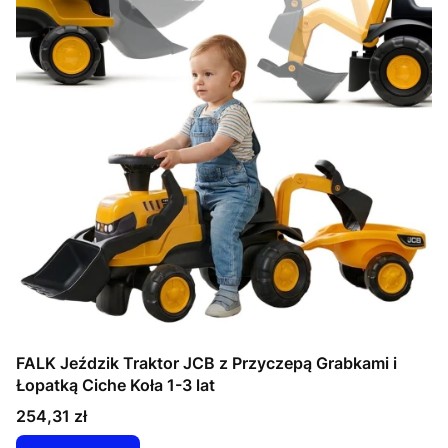
FALK Jeździk Traktor JCB z Przyczepą Grabkami i
Łopatką Ciche Koła 1-3 lat
Cena
254,31 zł