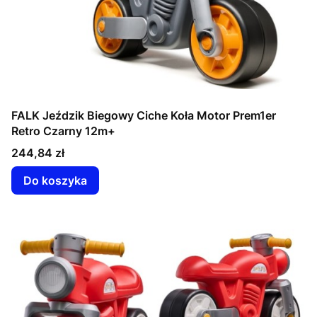
FALK Jeździk Biegowy Ciche Koła Motor Prem1er
Retro Czarny 12m+
Cena
244,84 zł
Do koszyka