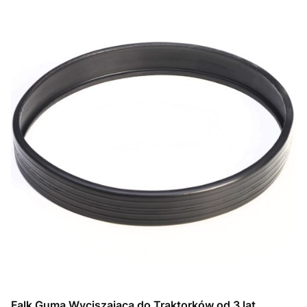
Falk Guma Wyciszająca do Traktorków od 3 lat