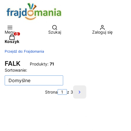
Otwórz wyszukiwarkę
Menu
Szukaj
Zaloguj się
Produkty w koszyku: 0. Zobacz szczegóły
Koszyk
Przejdź do:
Frajdomania
FALK
Produkty:
71
Lista produktów
Sortowanie:
Domyślne
Strona
z 3
Następne produkty