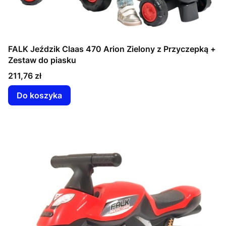
FALK Jeździk Claas 470 Arion Zielony z Przyczepką +
Zestaw do piasku
Cena
211,76 zł
Do koszyka