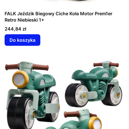
FALK Jeździk Biegowy Ciche Koła Motor Prem1er
Retro Niebieski 1+
Cena
244,84 zł
Do koszyka