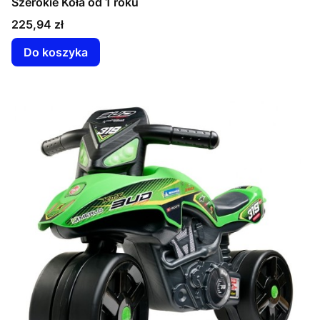
Szerokie Koła od 1 roku
Cena
225,94 zł
Do koszyka