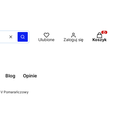
Produkty w ko
Wyczyść
Szukaj
Ulubione
Zaloguj się
Koszyk
Blog
Opinie
24V Pomarańczowy