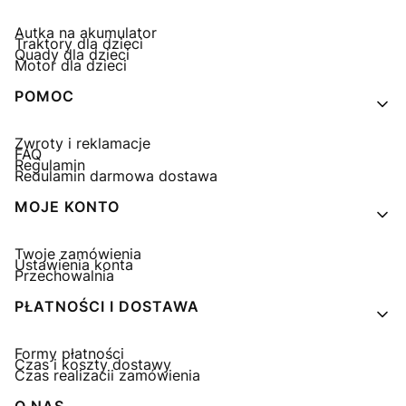
Autka na akumulator
Traktory dla dzieci
Quady dla dzieci
Motor dla dzieci
POMOC
Zwroty i reklamacje
FAQ
Regulamin
Regulamin darmowa dostawa
MOJE KONTO
Twoje zamówienia
Ustawienia konta
Przechowalnia
PŁATNOŚCI I DOSTAWA
Formy płatności
Czas i koszty dostawy
Czas realizacji zamówienia