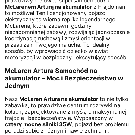
prawdziwy kierowca supersamochodu? Z
McLarenem Arturą na akumulator
z Frajdomanii
to możliwe! Ten licencjonowany pojazd
elektryczny to wierna replika legendarnego
McLarena, która zapewni godziny
niezapomnianej zabawy, rozwijając jednocześnie
koordynację ruchową i zmysł orientacji w
przestrzeni Twojego malucha. To idealny
sposób, by wprowadzić dziecko w świat
motoryzacji w bezpieczny i ekscytujący sposób.
McLaren Artura Samochód na
akumulator – Moc i Bezpieczeństwo w
Jednym
Nasz
McLaren Artura na akumulator
to nie tylko
zabawka, to prawdziwe centrum rozrywki na
kołach, zaprojektowane z myślą o maksymalnej
frajdzie i bezpieczeństwie. Wyposażony w
cztery mocne silniki 35W
, pojazd bez problemu
poradzi sobie z różnymi nawierzchniami,