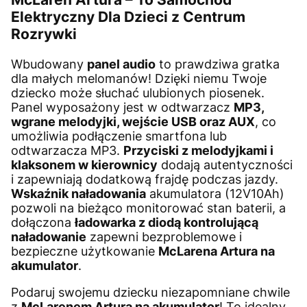
Elektryczny Dla Dzieci z Centrum
Rozrywki
Wbudowany
panel audio
to prawdziwa gratka
dla małych melomanów! Dzięki niemu Twoje
dziecko może słuchać ulubionych piosenek.
Panel wyposażony jest w odtwarzacz
MP3,
wgrane melodyjki, wejście USB oraz AUX
, co
umożliwia podłączenie smartfona lub
odtwarzacza MP3.
Przyciski z melodyjkami i
klaksonem w kierownicy
dodają autentyczności
i zapewniają dodatkową frajdę podczas jazdy.
Wskaźnik naładowania
akumulatora (12V10Ah)
pozwoli na bieżąco monitorować stan baterii, a
dołączona
ładowarka z diodą kontrolującą
naładowanie
zapewni bezproblemowe i
bezpieczne użytkowanie
McLarena Artura na
akumulator
.
Podaruj swojemu dziecku niezapomniane chwile
z
McLarenem Artura na akumulator
! To idealny