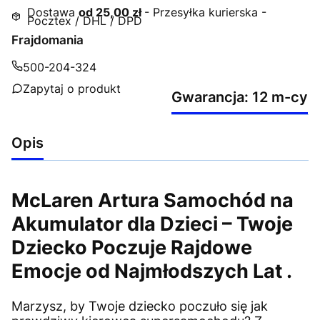
Dostawa
od 25,00 zł
- Przesyłka kurierska -
Pocztex / DHL / DPD
Frajdomania
500-204-324
Zapytaj o produkt
Gwarancja: 12 m-cy
Opis
McLaren Artura Samochód na
Akumulator dla Dzieci – Twoje
Dziecko Poczuje Rajdowe
Emocje od Najmłodszych Lat .
Marzysz, by Twoje dziecko poczuło się jak