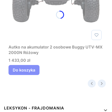
Autko na akumulator 2 osobowe Buggy UTV-MX
2000N Różowy
Cena
1 433,00 zł
Do koszyka
Linki w stopce
LEKSYKON - FRAJDOMANIA