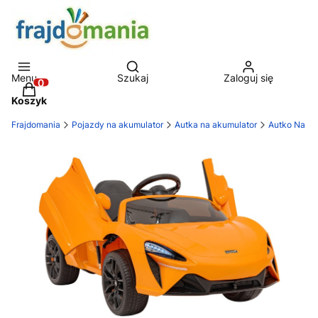
Otwórz wyszukiwarkę
Menu
Szukaj
Zaloguj się
Produkty w koszyku: 0. Zobacz szczegóły
Koszyk
Frajdomania
Pojazdy na akumulator
Autka na akumulator
Autko Na A