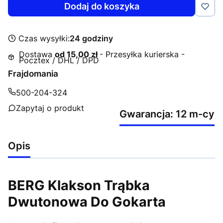
Dodaj do koszyka
Czas wysyłki:
24 godziny
Dostawa
od 15,00 zł
- Przesyłka kurierska -
Pocztex / DHL / DPD
Frajdomania
500-204-324
Zapytaj o produkt
Gwarancja: 12 m-cy
Opis
BERG Klakson Trąbka
Dwutonowa Do Gokarta