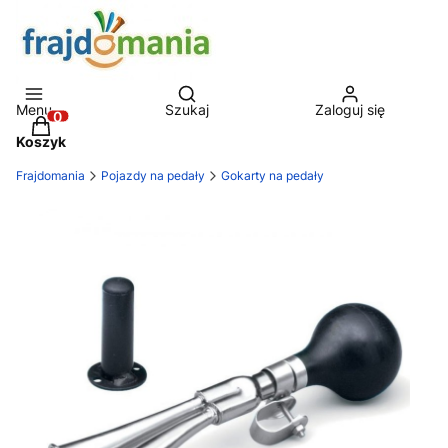
Otwórz wyszukiwarkę
Menu
Szukaj
Zaloguj się
Produkty w koszyku: 0. Zobacz szczegóły
Koszyk
Frajdomania
Pojazdy na pedały
Gokarty na pedały