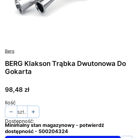
Berg
BERG Klakson Trąbka Dwutonowa Do
Gokarta
Cena
98,48 zł
Ilość
szt.
Dostępność:
Minimalny stan magazynowy - potwierdź
dostępność - 500204324