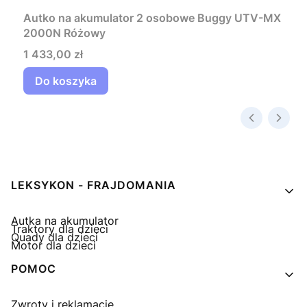
Autko na akumulator 2 osobowe Buggy UTV-MX
2000N Różowy
Cena
1 433,00 zł
Do koszyka
Linki w stopce
LEKSYKON - FRAJDOMANIA
Autka na akumulator
Traktory dla dzieci
Quady dla dzieci
Motor dla dzieci
POMOC
Zwroty i reklamacje