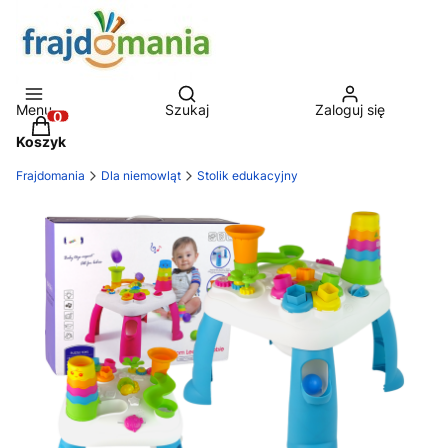
Otwórz wyszukiwarkę
Menu
Szukaj
Zaloguj się
Produkty w koszyku: 0. Zobacz szczegóły
Koszyk
Frajdomania
Dla niemowląt
Stolik edukacyjny