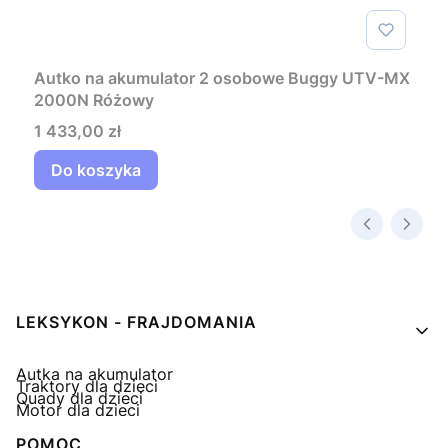
Autko na akumulator 2 osobowe Buggy UTV-MX
2000N Różowy
Cena
1 433,00 zł
Do koszyka
Linki w stopce
LEKSYKON - FRAJDOMANIA
Autka na akumulator
Traktory dla dzieci
Quady dla dzieci
Motor dla dzieci
POMOC